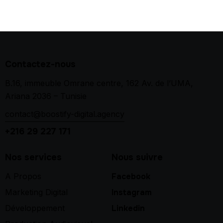
Contactez-nous
B.16, immeuble Omrane centre, 162 Av. de l’UMA,
Ariana 2036 – Tunisie
contact@boostify-digital.agency
+216 29 227 171
Nos services
Nous suivre
A Propos
Facebook
Marketing Digital
Instagram
Développement
Linkedin